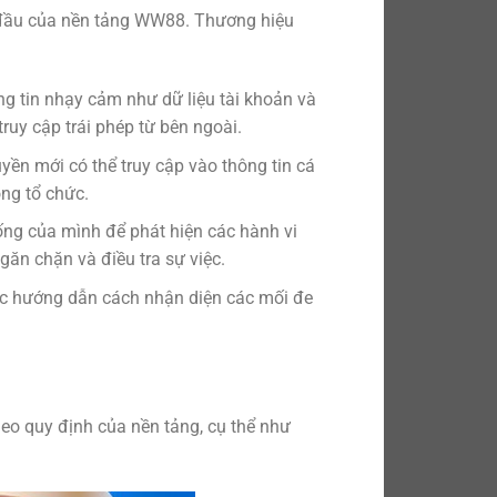
ng đầu của nền tảng WW88. Thương hiệu
 tin nhạy cảm như dữ liệu tài khoản và
uy cập trái phép từ bên ngoài.
ền mới có thể truy cập vào thông tin cá
ong tổ chức.
ng của mình để phát hiện các hành vi
găn chặn và điều tra sự việc.
ợc hướng dẫn cách nhận diện các mối đe
eo quy định của nền tảng, cụ thể như