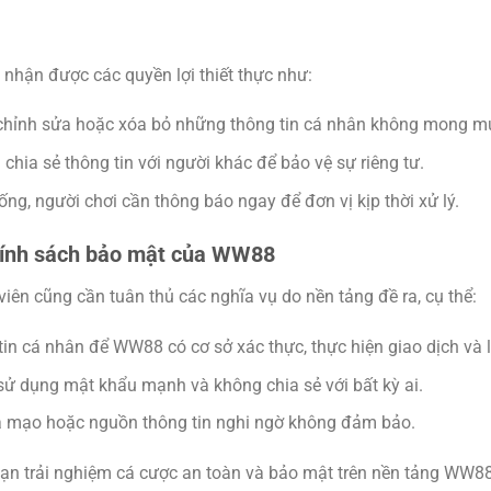
 nhận được các quyền lợi thiết thực như:
 chỉnh sửa hoặc xóa bỏ những thông tin cá nhân không mong mu
chia sẻ thông tin với người khác để bảo vệ sự riêng tư.
ng, người chơi cần thông báo ngay để đơn vị kịp thời xử lý.
chính sách bảo mật của WW88
iên cũng cần tuân thủ các nghĩa vụ do nền tảng đề ra, cụ thể:
n cá nhân để WW88 có cơ sở xác thực, thực hiện giao dịch và li
sử dụng mật khẩu mạnh và không chia sẻ với bất kỳ ai.
iả mạo hoặc nguồn thông tin nghi ngờ không đảm bảo.
 bạn trải nghiệm cá cược an toàn và bảo mật trên nền tảng WW88