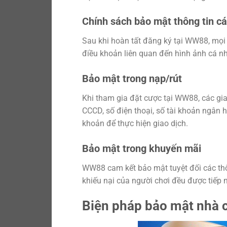
Chính sách bảo mật thông tin c
Sau khi hoàn tất đăng ký tại WW88, mọi 
điều khoản liên quan đến hình ảnh cá 
Bảo mật trong nạp/rút
Khi tham gia đặt cược tại WW88, các gia
CCCD, số điện thoại, số tài khoản ngân 
khoản để thực hiện giao dịch.
Bảo mật trong khuyến mãi
WW88 cam kết bảo mật tuyệt đối các thôn
khiếu nại của người chơi đều được tiếp 
Biện pháp bảo mật nhà 