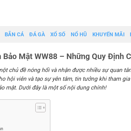
BẮN CÁ
ĐÁ GÀ
XỔ SỐ
NỔ HŨ
KHUYẾN MÃI
h Bảo Mật WW88 – Những Quy Định C
một chủ đề nóng hổi và nhận được nhiều sự quan tâ
ho hội viên và tạo sự yên tâm, tin tưởng khi tham gi
o mật. Dưới đây là một số nội dung chính!
ân