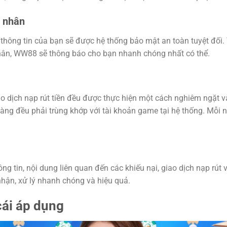
á nhân
thông tin của bạn sẽ được hệ thống bảo mật an toàn tuyệt đối.
nhân, WW88 sẽ thông báo cho bạn nhanh chóng nhất có thể.
o dịch nạp rút tiền đều được thực hiện một cách nghiêm ngặt và 
hàng đều phải trùng khớp với tài khoản game tại hệ thống. Mỗi 
g tin, nội dung liên quan đến các khiếu nại, giao dịch nạp rút 
nhận, xử lý nhanh chóng và hiệu quả.
cái áp dụng