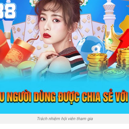
Trách nhiệm hội viên tham gia