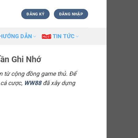
ĐĂNG KÝ
ĐĂNG NHẬP
HƯỚNG DẪN
TIN TỨC
ần Ghi Nhớ
m từ cộng đồng game thủ. Để
a cá cược,
WW88
đã xây dựng