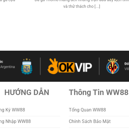
và thử thách cho [...]
HƯỚNG DẪN
Thông Tin WW88
ng Ký WW88
Tổng Quan WW88
ng Nhập WW88
Chính Sách Bảo Mật