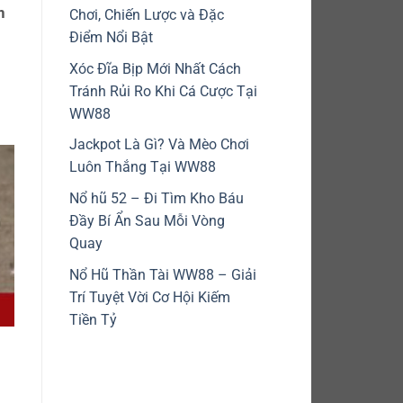
n
Chơi, Chiến Lược và Đặc
Điểm Nổi Bật
Xóc Đĩa Bịp Mới Nhất Cách
Tránh Rủi Ro Khi Cá Cược Tại
WW88
Jackpot Là Gì? Và Mèo Chơi
Luôn Thắng Tại WW88
Nổ hũ 52 – Đi Tìm Kho Báu
Đầy Bí Ẩn Sau Mỗi Vòng
Quay
Nổ Hũ Thần Tài WW88 – Giải
Trí Tuyệt Vời Cơ Hội Kiếm
Tiền Tỷ
h