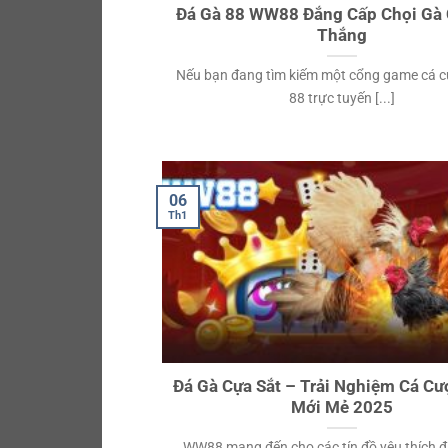
Đá Gà 88 WW88 Đắng Cấp Chọi Gà 
Thắng
Nếu bạn đang tìm kiếm một cổng game cá c
88 trực tuyến [...]
06
Th1
Đá Gà Cựa Sắt – Trải Nghiệm Cá Cư
Mới Mẻ 2025
WW88 mang đến cho các tín đồ yêu thích đ