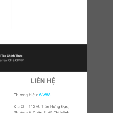
LIÊN HỆ
Thương Hiệu:
WW88
Địa Chỉ:
113 Đ. Trần Hưng Đạo,
Phường 6, Quận 5, Hồ Chí Minh,