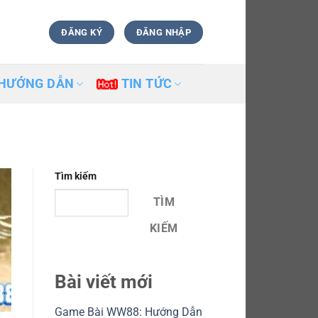
ĐĂNG KÝ
ĐĂNG NHẬP
HƯỚNG DẪN
TIN TỨC
Tìm kiếm
TÌM
KIẾM
Bài viết mới
Game Bài WW88: Hướng Dẫn