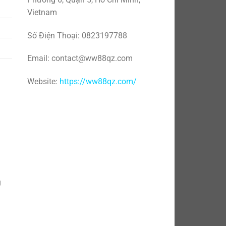
Vietnam
Số Điện Thoại:
0823197788
Email:
contact@ww88qz.com
Website:
https://ww88qz.com/
U