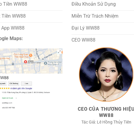
p Tiền WW88
Điều Khoản Sử Dụng
t Tiền WW88
Miễn Trừ Trách Nhiệm
i App WW88
Đại Lý WW88
ogle Maps:
CEO WW88
CEO CỦA THƯƠNG HIỆ
WW88
Tác Giả: Lê Hồng Thủy Tiên