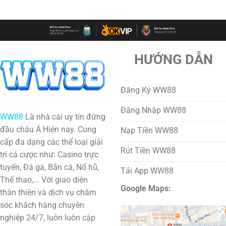
HƯỚNG DẪN
Đăng Ký WW88
Đăng Nhập WW88
WW88
Là nhà cái uy tín đứng
đầu châu Á Hiện nay. Cung
Nạp Tiền WW88
cấp đa dạng các thể loại giải
Rút Tiền WW88
trí cá cược như: Casino trực
tuyến, Đá gà, Bắn cá, Nổ hũ,
Tải App WW88
Thể thao,... Với giao diện
Google Maps:
thân thiên và dịch vụ chăm
sóc khách hàng chuyên
nghiệp 24/7, luôn luôn cập