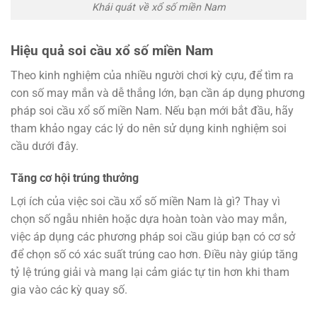
Khái quát về xổ số miền Nam
Hiệu quả soi cầu xổ số miền Nam
Theo kinh nghiệm của nhiều người chơi kỳ cựu, để tìm ra
con số may mắn và dễ thắng lớn, bạn cần áp dụng phương
pháp soi cầu xổ số miền Nam. Nếu bạn mới bắt đầu, hãy
tham khảo ngay các lý do nên sử dụng kinh nghiệm soi
cầu dưới đây.
Tăng cơ hội trúng thưởng
Lợi ích của việc soi cầu xổ số miền Nam là gì? Thay vì
chọn số ngẫu nhiên hoặc dựa hoàn toàn vào may mắn,
việc áp dụng các phương pháp soi cầu giúp bạn có cơ sở
để chọn số có xác suất trúng cao hơn. Điều này giúp tăng
tỷ lệ trúng giải và mang lại cảm giác tự tin hơn khi tham
gia vào các kỳ quay số.