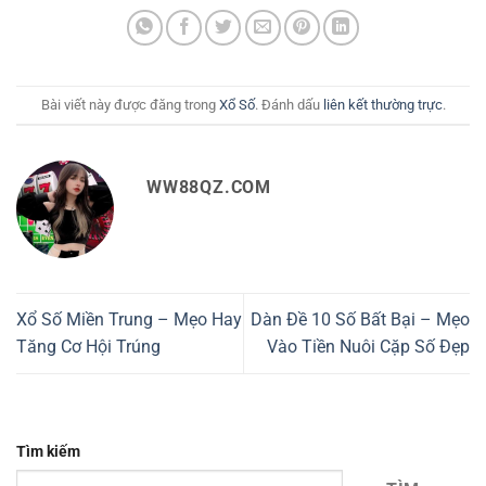
Bài viết này được đăng trong
Xổ Số
. Đánh dấu
liên kết thường trực
.
WW88QZ.COM
Xổ Số Miền Trung – Mẹo Hay
Dàn Đề 10 Số Bất Bại – Mẹo
Tăng Cơ Hội Trúng
Vào Tiền Nuôi Cặp Số Đẹp
Tìm kiếm