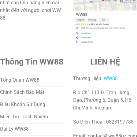
nhất các tính năng hiện đại
nhất đến với người chơi WW
88.
Thông Tin WW88
LIÊN HỆ
Thương Hiệu:
WW88
Tổng Quan WW88
Chính Sách Bảo Mật
Địa Chỉ:
113 Đ. Trần Hưng
Đạo, Phường 6, Quận 5, Hồ
Điều Khoản Sử Dụng
Chí Minh, Vietnam
Miễn Trừ Trách Nhiệm
Số Điện Thoại:
0823197788
Đại Lý WW88
Email:
contact@ww88qz.com