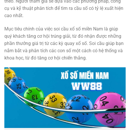
theo. Người tham gia sẽ dựa vào các phương pháp, công
cụ và kỹ thuật phân tích để tìm ra cầu số có tỷ lệ xuất hiện
cao nhất.
Mục tiêu chính của việc soi cầu xổ số miền Nam là giúp
quý khách tăng cơ hội trúng giải, từ đó nhận được những
phần thưởng giá trị từ các kỳ quay xổ số. Soi cầu giúp bạn
nắm bắt và phân tích các con số một cách có hệ thống và
khoa học, từ đó tăng cơ hội chiến thắng.